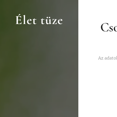
Élet tüze
Cso
Az adato