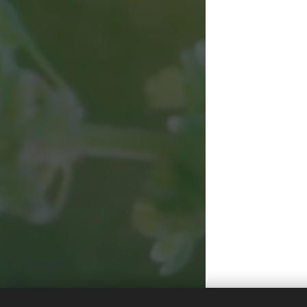
Az első részle
Lángh Éva - Családállítás