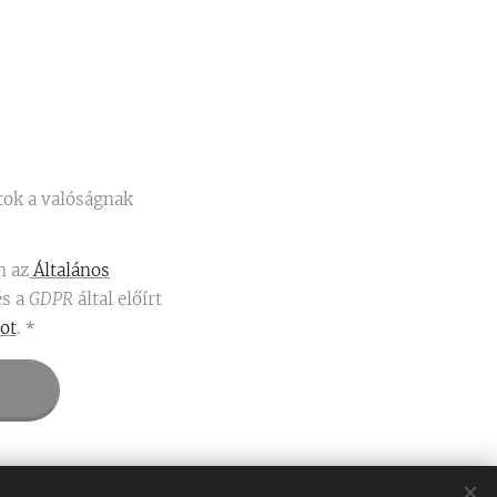
tok a valóságnak
m az
Általános
és a
GDPR
által előírt
ot
.
alom kifizetését.