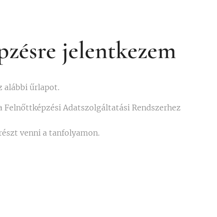
épzésre jelentkezem
z alábbi űrlapot.
a Felnőttképzési Adatszolgáltatási Rendszerhez
részt venni a tanfolyamon.