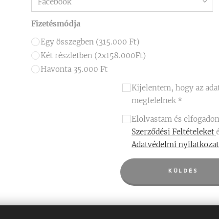
Fizetésmódja
Egy összegben (315.000 Ft)
Két részletben (2x158.000Ft)
Havonta 35.000 Ft
Kijelentem, hogy az ada
megfelelnek
Elolvastam és elfogado
Szerződési Feltételeket
Adatvédelmi nyilatkozat
KÜLDÉS
t befizetésével, elfogadom a tanfolyam feltételeit. 10 alk