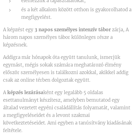
elemezzük a tapasztalatokat,
és a két alkalom között otthon is gyakorolhatod a
megfigyelést.
A képzést egy
3 napos személyes intenzív tábor
zárja, A
három napos személyes tábor különleges része a
képzésnek.
Addigra már hónapok óta együtt tanulunk, ismerjük
egymást, mégis sokak számára meghatározó élmény
először személyesen is találkozni azokkal, akikkel addig
csak az online térben dolgoztak együtt.
A
képzés lezárása
ként egy legalább 5 oldalas
esettanulmányt készítesz, amelyben bemutatod egy
általad vezetett egyéni családállítás folyamatát, valamint
a megfigyeléseidet és a levont szakmai
következtetéseidet. Ami egyben a tanúsítvány kiadásának
feltétele.