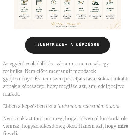
JELENTKEZEM A KÉPZÉSRE
Az egyéni családállítás számomra nem csak egy
technika. Nem előre megtanult mondatok
gyűjteménye. És nem szerepek eljátszása. Sokkal inkább
annak a képessége, hogy meglásd azt, ami eddig rejtve
maradt.
Ebben a képzésben ezt a
látásmódot szeretném átadni.
Nem csak azt tanítom meg, hogy milyen oldómondatok
vannak, hogyan alkosd meg őket. Hanem azt, hogy
mire
figyelj.