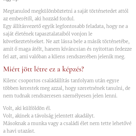
Megtanulod megkülönböztetni a saját történetedet attól
az emberétől, aki hozzád fordul.
Egy állításvezető egyik legfontosabb feladata, hogy ne a
saját életének tapasztalataiból vonjon le
következtetéseket. Ne azt lássa bele a másik történetébe,
amit ő maga átélt, hanem kíváncsian és nyitottan fedezze
fel azt, ami valóban a kliens rendszerében jelenik meg.
Miért jött létre ez a képzés?
Kilenc csoportos családállítás tanfolyam után egyre
többen kerestek meg azzal, hogy szeretnének tanulni, de
nem tudnak rendszeresen személyesen jelen lenni.
Volt, aki külföldön él.
Volt, akinek a távolság jelentett akadályt.
Másoknak a munka vagy a családi élet nem tette lehetővé
a havi utazást.