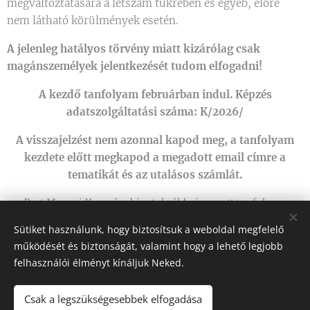
megváltoztatására a létszám tükrében és egyéb, előre
nem látható körülmények esetén.
A jelenleg hatályos törvény miatt kizárólag csak
magánszemélyek jelentkezését tudom elfogadni!
A kezdő tanfolyam februárban indul. Képzés
adatszolgáltatási száma: K/2026/
A visszajelzést nem azonnal kapod meg, a tanfolyam
kezdete előtt megkapod a megadott email címre a
tematikát és az utalásos számlát.
Pest Megyei Kormányhivatalnál bejegyzett tanfolyam
Sütiket használunk, hogy biztosítsuk a weboldal megfelelő
Felnőttképzési szám:
B/2023/000120
működését és biztonságát, valamint hogy a lehető legjobb
felhasználói élményt kínáljuk Neked.
Csak a legszükségesebbek elfogadása