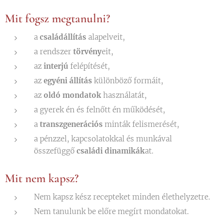
Mit fogsz megtanulni?
a
családállítás
alapelveit,
a rendszer
törvény
eit,
az
interjú
felépítését,
az
egyéni állítás
különböző formáit,
az
oldó mondatok
használatát,
a gyerek én és felnőtt én működését,
a
transzgenerációs
minták felismerését,
a pénzzel, kapcsolatokkal és munkával
összefüggő
családi dinamikák
at.
Mit nem kapsz?
Nem kapsz kész recepteket minden élethelyzetre.
Nem tanulunk be előre megírt mondatokat.