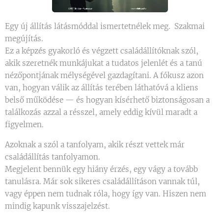
Egy új állítás látásmóddal ismertetnélek meg. Szakmai
megújítás.
Ez a képzés gyakorló és végzett családállítóknak szól,
akik szeretnék munkájukat a tudatos jelenlét és a tanú
nézőpontjának mélységével gazdagítani. A fókusz azon
van, hogyan válik az állítás terében láthatóvá a kliens
belső működése — és hogyan kísérhető biztonságosan a
találkozás azzal a résszel, amely eddig kívül maradt a
figyelmen.
Azoknak a szól a tanfolyam, akik részt vettek már
családállítás tanfolyamon.
Megjelent bennük egy hiány érzés, egy vágy a tovább
tanulásra. Már sok sikeres családállításon vannak túl,
vagy éppen nem tudnak róla, hogy így van. Hiszen nem
mindig kapunk visszajelzést.