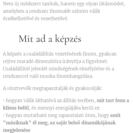
Nem új módszert tanítok, hanem egy olyan látásmódot,
amelyben a rendszer finomabb szinten válik
érzékelhetővé és vezethetővé.
🎯 Mit ad a képzés
A képzés a családállítás vezetésének finom, gyakran
rejtve maradó dimenzióira irányítja a figyelmet.
Családállítói jelenlét minőségének elmélyítése és a
rendszerrel való munka finomhangolása.
A résztvevők megtapasztalják és gyakorolják:
• hogyan válik láthatóvá az állítás terében,
mit tart fenn a
kliens belül
, és mennyi energiájába kerül ez
• hogyan mutatható meg tapasztalati úton, hogy
amit
"másiknak" él meg, az saját belső dinamikájának
megjelenése