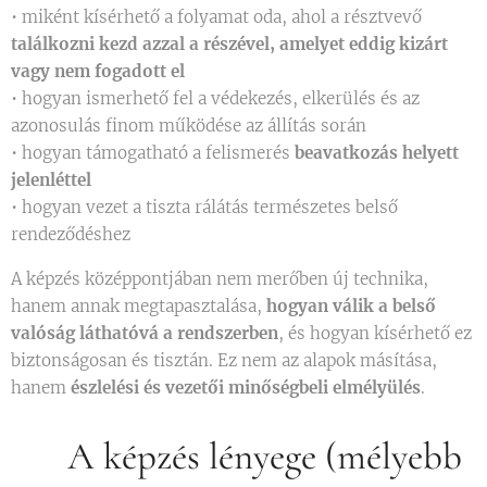
• miként kísérhető a folyamat oda, ahol a résztvevő
találkozni kezd azzal a részével, amelyet eddig kizárt
vagy nem fogadott el
• hogyan ismerhető fel a védekezés, elkerülés és az
azonosulás finom működése az állítás során
• hogyan támogatható a felismerés
beavatkozás helyett
jelenléttel
• hogyan vezet a tiszta rálátás természetes belső
rendeződéshez
A képzés középpontjában nem merőben új technika,
hanem annak megtapasztalása,
hogyan válik a belső
valóság láthatóvá a rendszerben
, és hogyan kísérhető ez
biztonságosan és tisztán. Ez nem az alapok másítása,
hanem
észlelési és vezetői minőségbeli elmélyülés
.
👁 A képzés lényege (mélyebb