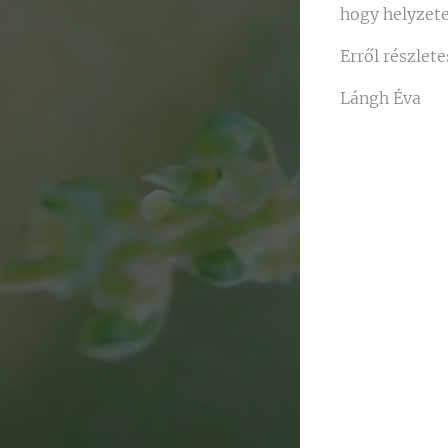
hogy helyzet
Erről részlet
Lángh Éva