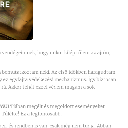
vendégeimnek, hogy mikor kilép tőlem az ajtón,
újra bemutatkoztam neki. Az első időkben haragudtam
ez egyfajta védekezési mechanizmus. Így biztosan
 rá. Akkor tehát ezzel védem magam a sok
MÚLT
jában megélt és megoldott eseményeket
. Túlélte! Ez a legfontosabb.
er, és rendben is van, csak még nem tudja. Abban