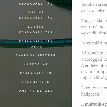
tudok neki se
CSALÁDÁLLÍTÁS
azt is a helyé
ONLINE
CSALÁDÁLLÍTÁS
Vagyis akkor 
szeretné mást
EGYÉNI
egyes állításn
CSALÁDÁLLÍTÁS
CSALÁDÁLLÍTÁS
Hogy miért n
TÁBOR
Nála, valami 
TANULÓK RÉSZÉRE
a dologgal? M
A emlékeink v
KAPCSOLAT
és amikor újr
CSALÁDÁLLÍTÓ
rájuk szükség
VÉLEMÉNYEK
Ekkor értette
ONLINE KÉPZÉS
hallgatok.
A
múltunk egy