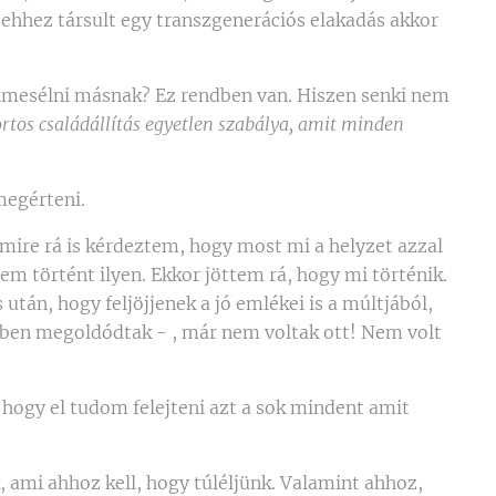
 ehhez társult egy transzgenerációs elakadás akkor
 elmesélni másnak? Ez rendben van. Hiszen senki nem
ortos családállítás egyetlen szabálya, amit minden
megérteni.
amire rá is kérdeztem, hogy most mi a helyzet azzal
em történt ilyen. Ekkor jöttem rá, hogy mi történik.
tán, hogy feljöjjenek a jó emlékei is a múltjából,
özben megoldódtak - , már nem voltak ott! Nem volt
ogy el tudom felejteni azt a sok mindent amit
 ami ahhoz kell, hogy túléljünk. Valamint ahhoz,