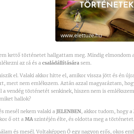
em kettő történetet hallgattam meg. Mindig elmondom a 
ékezni az rá és a
családállítására
sem.
szik el. Valaki akkor hitte el, amikor vissza jött és én 
t, mert nem emlékszem. Aztán azzal magyaráztam, hogy 
 a vendég történetét senkinek, hiszen nem is emlékszem
amiket hallok?
 és mesél nekem valaki a
JELENBEN
, akkor tudom, hogy a
kor ő ott a
MA
szintéjén élte, és oldotta meg a történetet
nálam és mesél. Voltaképpen Ő egy nagyon erős, okos emb