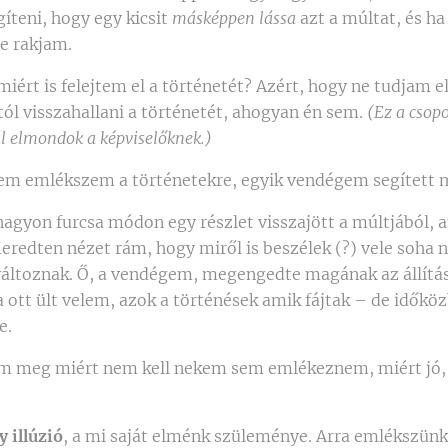
gíteni, hogy egy kicsit
másképpen lássa
azt a múltat, és ha
re rakjam.
miért is felejtem el a történetét? Azért, hogy ne tudjam
ól visszahallani a történetét, ahogyan én sem.
(Ez a csop
ál elmondok a képviselőknek.)
em emlékszem a történetekre, egyik vendégem segített 
nagyon furcsa módon egy részlet visszajött a múltjából, 
eredten nézet rám, hogy miről is beszélek (?) vele soha n
áltoznak. Ő, a vendégem, megengedte magának az állítás u
a ott ült velem, azok a történések amik fájtak – de idők
e.
m meg miért nem kell nekem sem emlékeznem, miért jó, h
 illúzió
, a mi saját elménk szüleménye. Arra emlékszünk,