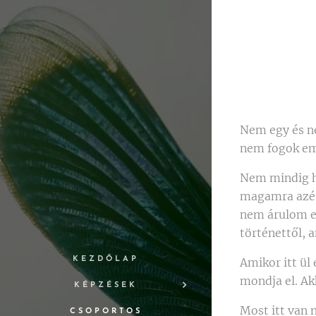
Nem egy és n
nem fogok eml
Nem mindig hi
magamra azér
nem árulom el
történettől, 
Amikor itt ül
KEZDŐLAP
mondja el. Ak
KÉPZÉSEK
Most itt van 
CSOPORTOS