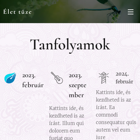
Élet tüze
Tanfolyamok
2023.
2023.
2024.
február
február
szepte
Kattints ide, és
mber
kezdheted is az
írást. Ea
Kattints ide, és
commodi
kezdheted is az
consequatur quis
írást. Illum qui
autem vel eum
dolorem eum
iure
fugiat quo