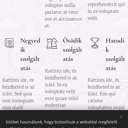
reprehenderit qui
voluptas nulla
in ea voluptate
pariatur at vero
velit.
eos et accusamus
et.
Negyed
Ötödik
Hatodi
ik
szolgált
k
szolgált
atás
szolgált
atás
atás
Kattints ide, és
kezdheted is az
Kattints ide, és
Kattints ide, és
írást. In ea
kezdheted is az
kezdheted is az
voluptate velit
írást. Sed quia
írást. Eos qui
esse quam nihil
non numquam
ratione
molestiae
eius modi
voluptatem sequi
consequatur vel
tempora incidunt
nesciunt neque
illum qui
ut labore et
porro quisquam
Sütiket használunk, hogy biztosítsuk a weboldal megfelelő
dolorem eum.